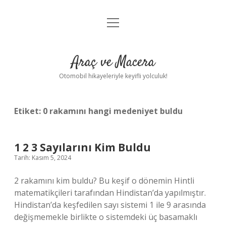
menüyü
Anasayfa
aç
Gizlilik Politikası
Araç ve Macera
Yasal Uyarı
Otomobil hikayeleriyle keyifli yolculuk!
Hakkımızda
Etiket:
0 rakamını hangi medeniyet buldu
1 2 3 Sayılarını Kim Buldu
Tarih: Kasım 5, 2024
2 rakamını kim buldu? Bu keşif o dönemin Hintli
matematikçileri tarafından Hindistan’da yapılmıştır.
Hindistan’da keşfedilen sayı sistemi 1 ile 9 arasında
değişmemekle birlikte o sistemdeki üç basamaklı