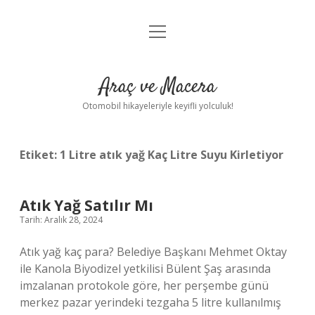
menüyü
Anasayfa
aç
Gizlilik Politikası
Araç ve Macera
Yasal Uyarı
Otomobil hikayeleriyle keyifli yolculuk!
Hakkımızda
Etiket:
1 Litre atık yağ Kaç Litre Suyu Kirletiyor
Atık Yağ Satılır Mı
Tarih: Aralık 28, 2024
Atık yağ kaç para? Belediye Başkanı Mehmet Oktay
ile Kanola Biyodizel yetkilisi Bülent Şaş arasında
imzalanan protokole göre, her perşembe günü
merkez pazar yerindeki tezgaha 5 litre kullanılmış