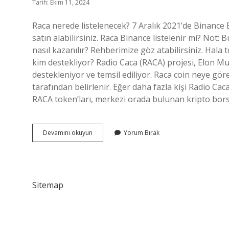
Tarih: Ekim 11, 2024
Raca nerede listelenecek? 7 Aralık 2021’de Binance 
satın alabilirsiniz. Raca Binance listelenir mi? Not: 
nasıl kazanılır? Rehberimize göz atabilirsiniz. Hala 
kim destekliyor? Radio Caca (RACA) projesi, Elon 
destekleniyor ve temsil ediliyor. Raca coin neye göre
tarafından belirlenir. Eğer daha fazla kişi Radio Caca
RACA token’ları, merkezi orada bulunan kripto bor
Raca
Devamını okuyun
Yorum Bırak
Coin
Nerede
Listeleniyor
Sitemap