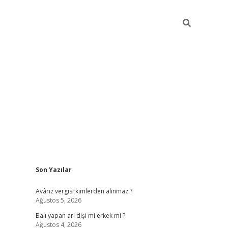
Sidebar
Son Yazılar
ilbet casi
Avârız vergisi kimlerden alınmaz ?
Ağustos 5, 2026
Balı yapan arı dişi mi erkek mi ?
Ağustos 4, 2026