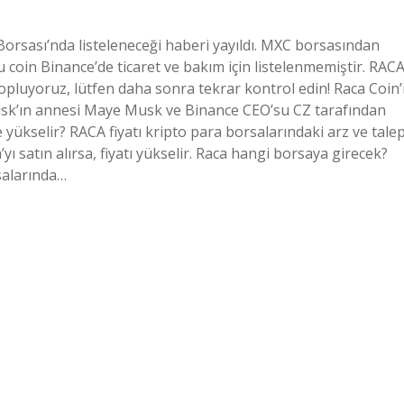
Borsası’nda listeleneceği haberi yayıldı. MXC borsasından
Bu coin Binance’de ticaret ve bakım için listelenmemiştir. RAC
topluyoruz, lütfen daha sonra tekrar kontrol edin! Raca Coin’
Musk’ın annesi Maye Musk ve Binance CEO’su CZ tarafından
 yükselir? RACA fiyatı kripto para borsalarındaki arz ve tale
’yı satın alırsa, fiyatı yükselir. Raca hangi borsaya girecek?
salarında…