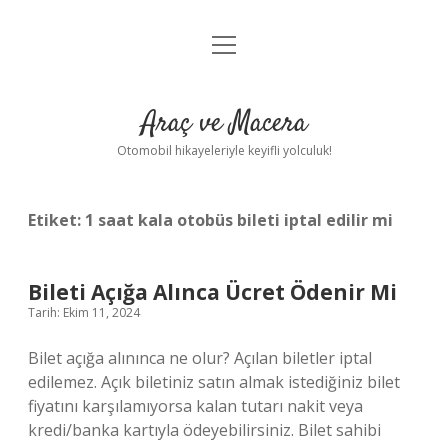
menüyü
Anasayfa
aç
Gizlilik Politikası
Araç ve Macera
Yasal Uyarı
Otomobil hikayeleriyle keyifli yolculuk!
Hakkımızda
Etiket:
1 saat kala otobüs bileti iptal edilir mi
Bileti Açığa Alınca Ücret Ödenir Mi
Tarih: Ekim 11, 2024
Bilet açığa alınınca ne olur? Açılan biletler iptal
edilemez. Açık biletiniz satın almak istediğiniz bilet
fiyatını karşılamıyorsa kalan tutarı nakit veya
kredi/banka kartıyla ödeyebilirsiniz. Bilet sahibi