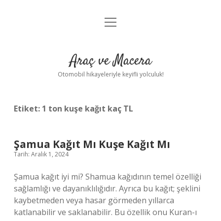
menüyü
Anasayfa
aç
Gizlilik Politikası
Araç ve Macera
Yasal Uyarı
Otomobil hikayeleriyle keyifli yolculuk!
Hakkımızda
Etiket:
1 ton kuşe kağıt kaç TL
Şamua Kağıt Mı Kuşe Kağıt Mı
Tarih: Aralık 1, 2024
Şamua kağıt iyi mi? Shamua kağıdının temel özelliği
sağlamlığı ve dayanıklılığıdır. Ayrıca bu kağıt; şeklini
kaybetmeden veya hasar görmeden yıllarca
katlanabilir ve saklanabilir. Bu özellik onu Kuran-ı