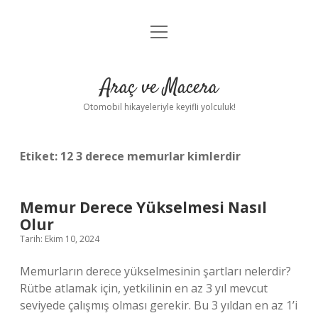
menüyü
Anasayfa
aç
Gizlilik Politikası
Araç ve Macera
Yasal Uyarı
Otomobil hikayeleriyle keyifli yolculuk!
Hakkımızda
Etiket:
12 3 derece memurlar kimlerdir
Memur Derece Yükselmesi Nasıl
Olur
Tarih: Ekim 10, 2024
Memurların derece yükselmesinin şartları nelerdir?
Rütbe atlamak için, yetkilinin en az 3 yıl mevcut
seviyede çalışmış olması gerekir. Bu 3 yıldan en az 1’i