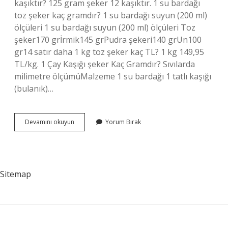
kaşıktır? 125 gram şeker 12 kaşıktır. 1 su bardağı
toz şeker kaç gramdır? 1 su bardağı suyun (200 ml)
ölçüleri 1 su bardağı suyun (200 ml) ölçüleri Toz
şeker170 grİrmik145 grPudra şekeri140 grUn100
gr14 satır daha 1 kg toz şeker kaç TL? 1 kg 149,95
TL/kg. 1 Çay Kaşığı şeker Kaç Gramdır? Sıvılarda
milimetre ölçümüMalzeme 1 su bardağı 1 tatlı kaşığı
(bulanık)…
100Gr
Devamını okuyun
Yorum Bırak
Toz
Şeker
Ne
Kadar
Sitemap