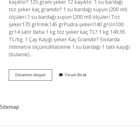
kaşıktır? 125 gram şeker 12 kaşıktır. 1 su bardağı
toz şeker kaç gramdır? 1 su bardağı suyun (200 ml)
ölçüleri 1 su bardağı suyun (200 ml) ölçüleri Toz
şeker170 grİrmik145 grPudra şekeri140 grUn100
gr14 satır daha 1 kg toz şeker kaç TL? 1 kg 149,95
TL/kg. 1 Çay Kaşığı şeker Kaç Gramdır? Sıvılarda
milimetre ölçümüMalzeme 1 su bardağı 1 tatlı kaşığı
(bulanık)…
100Gr
Devamını okuyun
Yorum Bırak
Toz
Şeker
Ne
Kadar
Sitemap