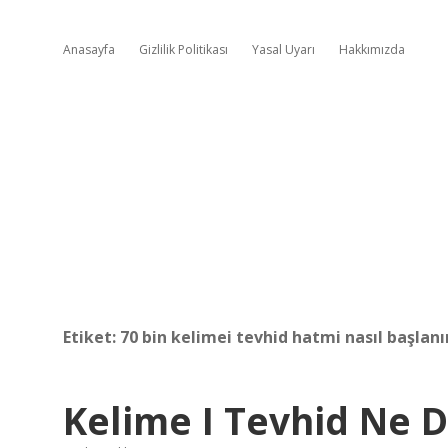
Anasayfa
Gizlilik Politikası
Yasal Uyarı
Hakkımızda
Etiket:
70 bin kelimei tevhid hatmi nasıl başlanı
Kelime I Tevhid Ne 