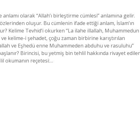
 anlamı olarak “Allah’ı birleştirme cümlesi” anlamına gelir.
 sözlerinden oluşur. Bu cümlenin ifade ettiği anlam, İslam’ın
kunur? Kelime Tevhid’i okurken “La ilahe illallah, Muhammedun
id ve kelime-i şehadet, çoğu zaman birbirine karıştırılan
e illallah ve Eşhedü enne Muhammeden abduhu ve rasuluhu”
aşlanır? Birincisi, bu yetmiş bin tehlil hakkında rivayet edile
ehlil okumanın reçetesi:…