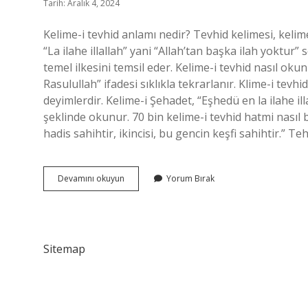
Tarih: Aralık 4, 2024
Kelime-i tevhid anlamı nedir? Tevhid kelimesi, kelime
“La ilahe illallah” yani “Allah’tan başka ilah yoktur”
temel ilkesini temsil eder. Kelime-i tevhid nasıl o
Rasulullah” ifadesi sıklıkla tekrarlanır. Klime-i tevh
deyimlerdir. Kelime-i Şehadet, “Eşhedü en la ilah
şeklinde okunur. 70 bin kelime-i tevhid hatmi nasıl b
hadis sahihtir, ikincisi, bu gencin keşfi sahihtir.” T
Kelime
Devamını okuyun
Yorum Bırak
I
Tevhid
Ne
Demektir
Sitemap