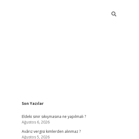
Sidebar
Son Yazılar
ilbet casi
Eldeki sinir sıkışmasına ne yapılmalı ?
Ağustos 6, 2026
Avârız vergisi kimlerden alınmaz ?
Ağustos 5, 2026