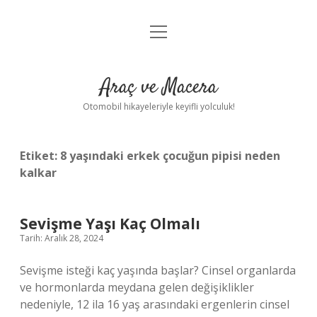
menüyü
Anasayfa
aç
Gizlilik Politikası
Araç ve Macera
Yasal Uyarı
Otomobil hikayeleriyle keyifli yolculuk!
Hakkımızda
Etiket:
8 yaşındaki erkek çocuğun pipisi neden
kalkar
Sevişme Yaşı Kaç Olmalı
Tarih: Aralık 28, 2024
Sevişme isteği kaç yaşında başlar? Cinsel organlarda
ve hormonlarda meydana gelen değişiklikler
nedeniyle, 12 ila 16 yaş arasındaki ergenlerin cinsel