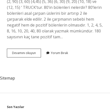
(2, 90) (3, 60) (4,45) (5, 36) (6, 30) (9, 20) (10, 18) ve
(12, 15) ‘ TRUCK’tur. 80’in bölenleri nelerdir? 80’lerin
bölenleri asal çarpan üslerini bir artırıp 2 ile
çarparak elde edilir. 2 ile çarpmanın sebebi hem
negatif hem de pozitif bölenlerin olmasıdır. 1, 2, 4, 5,
8, 16, 10, 20, 40, 80 olarak yazmak mümkündür. 180
sayısının kaç tane pozitif tam…
180
Devamını okuyun
Yorum Bırak
In
Bölenleri
Nedir
Sitemap
Son Yazılar