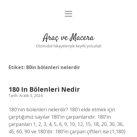
menüyü
Anasayfa
aç
Gizlilik Politikası
Araç ve Macera
Yasal Uyarı
Otomobil hikayeleriyle keyifli yolculuk!
Hakkımızda
Etiket:
80in bölenleri nelerdir
180 In Bölenleri Nedir
Tarih: Aralık 3, 2024
180’nin bölenleri nelerdir? 180’i elde etmek için
çarptığımız sayılar 180’in çarpanlarıdır. 180’in
çarpanları 1, 2, 3, 4, 5, 6, 9, 10, 12, 15, 18, 20, 30, 36,
45, 60, 90 ve 180’dir. 180’in çarpan çiftleri ise (1,180)