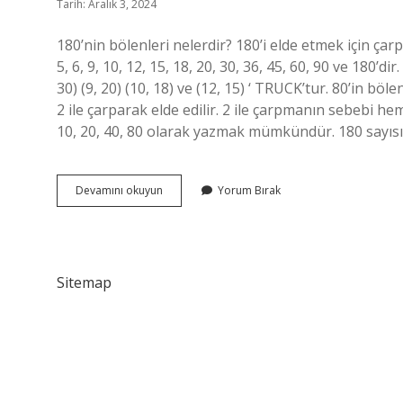
Tarih: Aralık 3, 2024
180’nin bölenleri nelerdir? 180’i elde etmek için çarpt
5, 6, 9, 10, 12, 15, 18, 20, 30, 36, 45, 60, 90 ve 180’dir.
30) (9, 20) (10, 18) ve (12, 15) ‘ TRUCK’tur. 80’in böle
2 ile çarparak elde edilir. 2 ile çarpmanın sebebi hem 
10, 20, 40, 80 olarak yazmak mümkündür. 180 sayısı
180
Devamını okuyun
Yorum Bırak
In
Bölenleri
Nedir
Sitemap