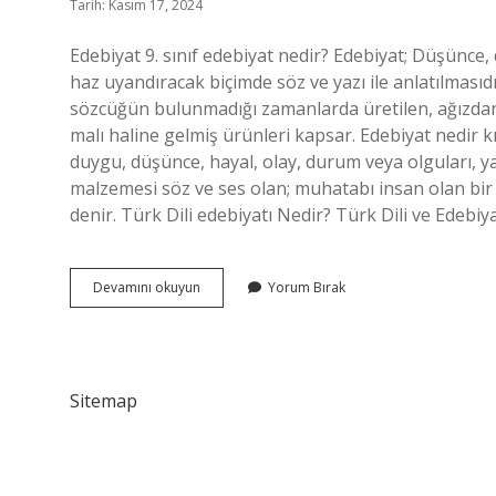
Tarih: Kasım 17, 2024
Edebiyat 9. sınıf edebiyat nedir? Edebiyat; Düşünce, 
haz uyandıracak biçimde söz ve yazı ile anlatılmasıd
sözcüğün bulunmadığı zamanlarda üretilen, ağızda
malı haline gelmiş ürünleri kapsar. Edebiyat nedir kıs
duygu, düşünce, hayal, olay, durum veya olguları, yaz
malzemesi söz ve ses olan; muhatabı insan olan bir s
denir. Türk Dili edebiyatı Nedir? Türk Dili ve Edebiya
Türk
Devamını okuyun
Yorum Bırak
Edebiyatı
Nedir
9
Sınıf
Sitemap