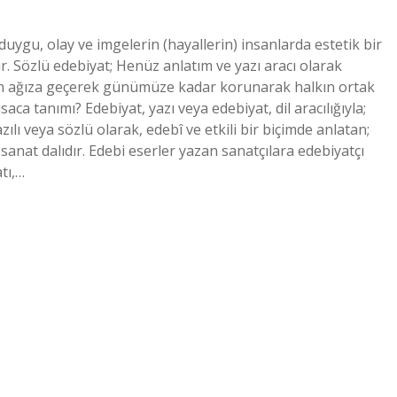
duygu, olay ve imgelerin (hayallerin) insanlarda estetik bir
ır. Sözlü edebiyat; Henüz anlatım ve yazı aracı olarak
n ağıza geçerek günümüze kadar korunarak halkın ortak
aca tanımı? Edebiyat, yazı veya edebiyat, dil aracılığıyla;
ılı veya sözlü olarak, edebî ve etkili bir biçimde anlatan;
anat dalıdır. Edebi eserler yazan sanatçılara edebiyatçı
tı,…