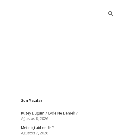
Sidebar
Son Yazılar
ilbet casino
Kuzey Düğüm 7 Evde Ne Demek ?
Ağustos 8, 2026
Metin içi atıf nedir ?
Ağustos 7, 2026