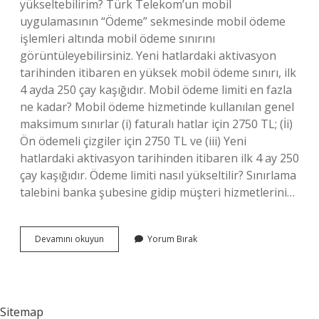
yükseltebilirim? Türk Telekom’un mobil
uygulamasının “Ödeme” sekmesinde mobil ödeme
işlemleri altında mobil ödeme sınırını
görüntüleyebilirsiniz. Yeni hatlardaki aktivasyon
tarihinden itibaren en yüksek mobil ödeme sınırı, ilk
4 ayda 250 çay kaşığıdır. Mobil ödeme limiti en fazla
ne kadar? Mobil ödeme hizmetinde kullanılan genel
maksimum sınırlar (i) faturalı hatlar için 2750 TL; (İi)
Ön ödemeli çizgiler için 2750 TL ve (iii) Yeni
hatlardaki aktivasyon tarihinden itibaren ilk 4 ay 250
çay kaşığıdır. Ödeme limiti nasıl yükseltilir? Sınırlama
talebini banka şubesine gidip müşteri hizmetlerini…
Türk
Devamını okuyun
Yorum Bırak
Telekom
Mobil
Ödeme
Limiti
Nasıl
Sitemap
Yükseltilir