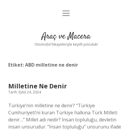
menüyü
Anasayfa
aç
Gizlilik Politikası
Araç ve Macera
Yasal Uyarı
Otomobil hikayeleriyle keyifli yolculuk!
Hakkımızda
Etiket:
ABD milletine ne denir
Milletine Ne Denir
Tarih: Eylül 24, 2024
Türkiye’nin milletine ne denir? “Türkiye
Cumhuriyeti’ni kuran Türkiye halkına Türk Milleti
denir…” Millet adı nedir? İnsan topluluğu, devletin
insan unsurudur. “İnsan topluluğu” unsurunu ifade