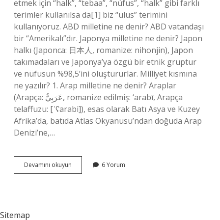
etmek için “halk”, “tebaa”, “nüfus”, “halk” gibi farklı
terimler kullanılsa da[1] biz “ulus” terimini
kullanıyoruz. ABD milletine ne denir? ABD vatandaşı
bir “Amerikalı”dır. Japonya milletine ne denir? Japon
halkı (Japonca: 日本人, romanize: nihonjin), Japon
takımadaları ve Japonya’ya özgü bir etnik gruptur
ve nüfusun %98,5’ini oluştururlar. Milliyet kısmına
ne yazılır? 1. Arap milletine ne denir? Araplar
(Arapça: عَرَبِيٌّ‎, romanize edilmiş: ‘arabī, Arapça
telaffuzu: [ˈʕarabi]), esas olarak Batı Asya ve Kuzey
Afrika’da, batıda Atlas Okyanusu’ndan doğuda Arap
Denizi’ne,…
Milletine
Devamını okuyun
6 Yorum
Ne
Denir
Sitemap