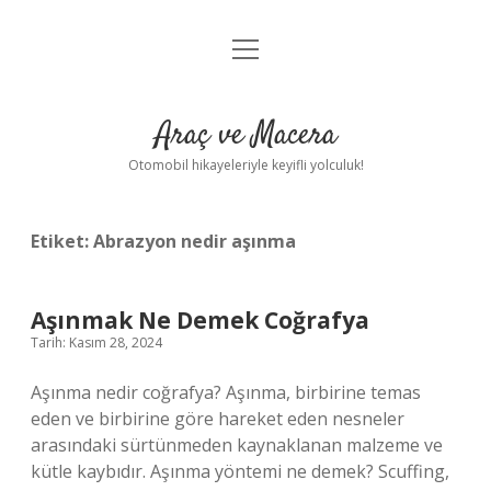
menüyü
Anasayfa
aç
Gizlilik Politikası
Araç ve Macera
Yasal Uyarı
Otomobil hikayeleriyle keyifli yolculuk!
Hakkımızda
Etiket:
Abrazyon nedir aşınma
Aşınmak Ne Demek Coğrafya
Tarih: Kasım 28, 2024
Aşınma nedir coğrafya? Aşınma, birbirine temas
eden ve birbirine göre hareket eden nesneler
arasındaki sürtünmeden kaynaklanan malzeme ve
kütle kaybıdır. Aşınma yöntemi ne demek? Scuffing,