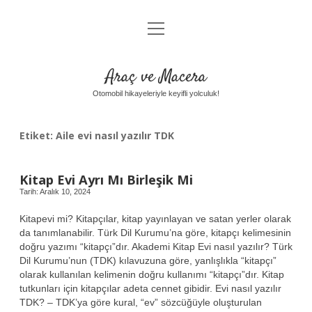
menüyü
Anasayfa
aç
Gizlilik Politikası
Araç ve Macera
Yasal Uyarı
Otomobil hikayeleriyle keyifli yolculuk!
Hakkımızda
Etiket:
Aile evi nasıl yazılır TDK
Kitap Evi Ayrı Mı Birleşik Mi
Tarih: Aralık 10, 2024
Kitapevi mi? Kitapçılar, kitap yayınlayan ve satan yerler olarak
da tanımlanabilir. Türk Dil Kurumu’na göre, kitapçı kelimesinin
doğru yazımı “kitapçı”dır. Akademi Kitap Evi nasıl yazılır? Türk
Dil Kurumu’nun (TDK) kılavuzuna göre, yanlışlıkla “kitapçı”
olarak kullanılan kelimenin doğru kullanımı “kitapçı”dır. Kitap
tutkunları için kitapçılar adeta cennet gibidir. Evi nasıl yazılır
TDK? – TDK’ya göre kural, “ev” sözcüğüyle oluşturulan