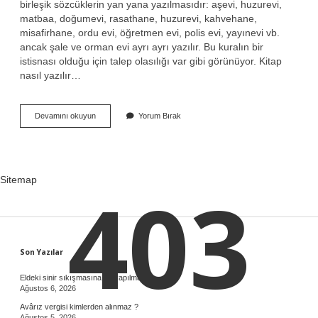
birleşik sözcüklerin yan yana yazılmasıdır: aşevi, huzurevi,
matbaa, doğumevi, rasathane, huzurevi, kahvehane,
misafirhane, ordu evi, öğretmen evi, polis evi, yayınevi vb.
ancak şale ve orman evi ayrı ayrı yazılır. Bu kuralın bir
istisnası olduğu için talep olasılığı var gibi görünüyor. Kitap
nasıl yazılır…
Kitap
Devamını okuyun
Yorum Bırak
Evi
Ayrı
Mı
Birleşik
Mi
Sitemap
403
Sidebar
Son Yazılar
Eldeki sinir sıkışmasına ne yapılmalı ?
Ağustos 6, 2026
Avârız vergisi kimlerden alınmaz ?
Ağustos 5, 2026