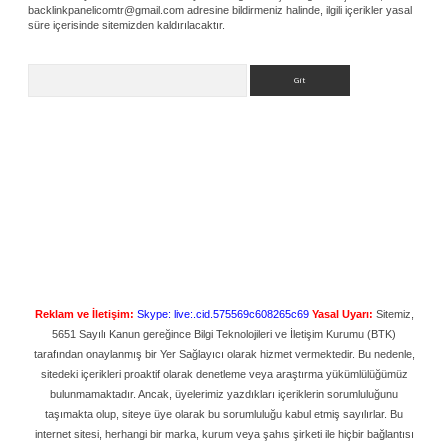
backlinkpanelicomtr@gmail.com
adresine bildirmeniz halinde, ilgili içerikler yasal
süre içerisinde sitemizden kaldırılacaktır.
Arama
Reklam ve İletişim:
Skype: live:.cid.575569c608265c69
Yasal Uyarı:
Sitemiz,
5651 Sayılı Kanun gereğince Bilgi Teknolojileri ve İletişim Kurumu (BTK)
tarafından onaylanmış bir Yer Sağlayıcı olarak hizmet vermektedir. Bu nedenle,
sitedeki içerikleri proaktif olarak denetleme veya araştırma yükümlülüğümüz
bulunmamaktadır. Ancak, üyelerimiz yazdıkları içeriklerin sorumluluğunu
taşımakta olup, siteye üye olarak bu sorumluluğu kabul etmiş sayılırlar. Bu
internet sitesi, herhangi bir marka, kurum veya şahıs şirketi ile hiçbir bağlantısı