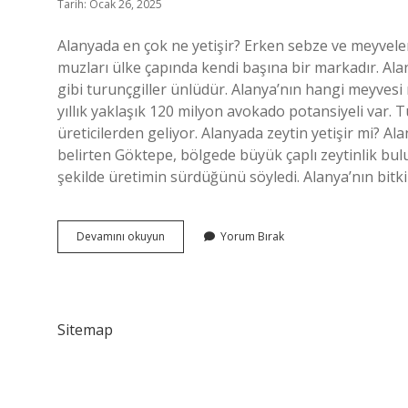
Tarih: Ocak 26, 2025
Alanyada en çok ne yetişir? Erken sebze ve meyveleri
muzları ülke çapında kendi başına bir markadır. Alany
gibi turunçgiller ünlüdür. Alanya’nın hangi meyvesi
yıllık yaklaşık 120 milyon avokado potansiyeli var. 
üreticilerden geliyor. Alanyada zeytin yetişir mi? A
belirten Göktepe, bölgede büyük çaplı zeytinlik bul
şekilde üretimin sürdüğünü söyledi. Alanya’nın bitk
Alanyada
Devamını okuyun
Yorum Bırak
Fındık
Yetişir
Mi
Sitemap