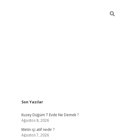
Sidebar
Son Yazılar
ilbet cas
Kuzey Düğüm 7 Evde Ne Demek ?
Ağustos 8, 2026
Metin içi atıf nedir ?
Ağustos 7, 2026