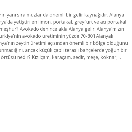
n yanı sıra muzlar da önemli bir gelir kaynağıdır. Alanya
a’da yetiştirilen limon, portakal, greyfurt ve acı portakal
 meşhur? Avokado denince akla Alanya gelir. Alanya’mızın
Türkiye’nin avokado üretiminin yüzde 70-80’i Alanyalı
lanya’nın zeytin üretimi açısından önemli bir bölge olduğunu
unmadığını, ancak küçük çaplı teraslı bahçelerde yoğun bir
i örtüsü nedir? Kızılçam, karaçam, sedir, meşe, köknar,…