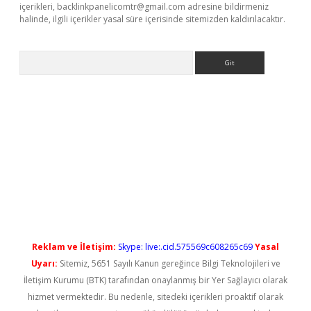
içerikleri,
backlinkpanelicomtr@gmail.com
adresine bildirmeniz
halinde, ilgili içerikler yasal süre içerisinde sitemizden kaldırılacaktır.
Arama
ilbet casino
Reklam ve İletişim:
Skype: live:.cid.575569c608265c69
Yasal
Uyarı:
Sitemiz, 5651 Sayılı Kanun gereğince Bilgi Teknolojileri ve
İletişim Kurumu (BTK) tarafından onaylanmış bir Yer Sağlayıcı olarak
hizmet vermektedir. Bu nedenle, sitedeki içerikleri proaktif olarak