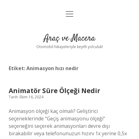
menüyü
Anasayfa
aç
Gizlilik Politikası
Araç ve Macera
Yasal Uyarı
Otomobil hikayeleriyle keyifli yolculuk!
Hakkımızda
Etiket:
Animasyon hızı nedir
Animatör Süre Ölçeği Nedir
Tarih: Ekim 16, 2024
Animasyon ölçeği kaç olmalı? Geliştirici
seçeneklerinde “Geçiş animasyonu ölçeği”
seçeneğini seçerek animasyonları devre dışı
bırakabilir veya telefonunuzun hızını 1x yerine 0,5x