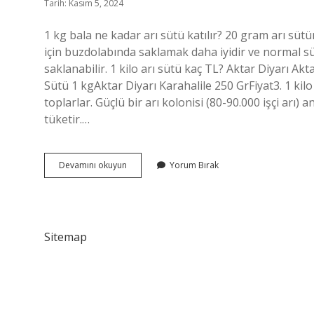
Tarih: Kasım 5, 2024
1 kg bala ne kadar arı sütü katılır? 20 gram arı süt
için buzdolabında saklamak daha iyidir ve normal süt
saklanabilir. 1 kilo arı sütü kaç TL? Aktar Diyarı Akt
Sütü 1 kgAktar Diyarı Karahalile 250 GrFiyat3. 1 kilo 
toplarlar. Güçlü bir arı kolonisi (80-90.000 işçi arı
tüketir.…
1
Devamını okuyun
Yorum Bırak
Kilo
Bala
Ne
Kadar
Arı
Sitemap
Sütü