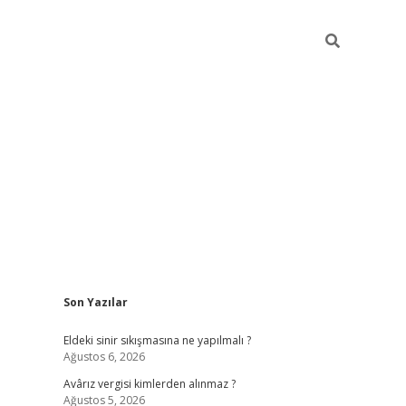
Sidebar
Son Yazılar
ilbet casi
Eldeki sinir sıkışmasına ne yapılmalı ?
Ağustos 6, 2026
Avârız vergisi kimlerden alınmaz ?
Ağustos 5, 2026