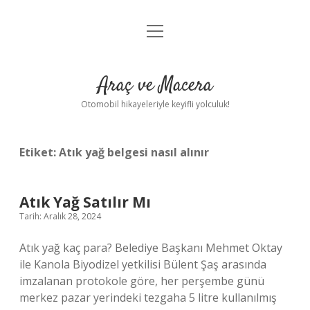
menüyü
Anasayfa
aç
Gizlilik Politikası
Araç ve Macera
Yasal Uyarı
Otomobil hikayeleriyle keyifli yolculuk!
Hakkımızda
Etiket:
Atık yağ belgesi nasıl alınır
Atık Yağ Satılır Mı
Tarih: Aralık 28, 2024
Atık yağ kaç para? Belediye Başkanı Mehmet Oktay
ile Kanola Biyodizel yetkilisi Bülent Şaş arasında
imzalanan protokole göre, her perşembe günü
merkez pazar yerindeki tezgaha 5 litre kullanılmış