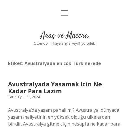
menüyü
Anasayfa
aç
Gizlilik Politikası
Araç ve Macera
Yasal Uyarı
Otomobil hikayeleriyle keyifli yolculuk!
Hakkımızda
Etiket:
Avustralyada en çok Türk nerede
Avustralyada Yasamak Icin Ne
Kadar Para Lazim
Tarih: Eylül 22, 2024
Avustralya’da yaşam pahalı mı? Avustralya, dünyada
yaşam maliyetinin en yüksek olduğu ülkelerden
biridir. Avustralya gitmek için hesapta ne kadar para