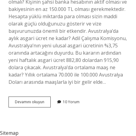
olmalı? Kişinin şahsi banka hesabının aktif olması ve
bakiyesinin en az 150.000 TL olması gerekmektedir.
Hesapta yüklü miktarda para olması sizin maddi
olarak güçlü olduğunuzu gösterir ve vize
başvurunuzda önemli bir etkendir. Avustralya’da
aylık asgari ücret ne kadar? Adil Çalışma Komisyonu,
Avustralya’nın yeni ulusal asgari ücretinin %3,75
oranında artacağını duyurdu. Bu kararın ardından
yeni haftalık asgari ücret 882,80 dolardan 915,90
dolara çıkacak. Avustralya’da ortalama maaş ne
kadar? Yıllık ortalama 70.000 ile 100.000 Avustralya
Doları arasında maaşlarla iyi bir gelir elde…
Avustralyada
Devamını okuyun
10 Yorum
Yasamak
Icin
Ne
Kadar
Para
Sitemap
Lazim