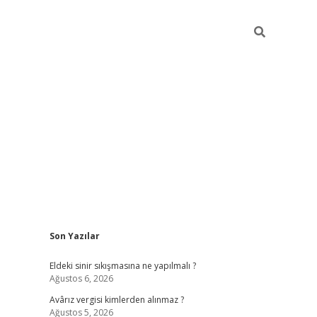
Sidebar
Son Yazılar
ilbet casi
Eldeki sinir sıkışmasına ne yapılmalı ?
Ağustos 6, 2026
Avârız vergisi kimlerden alınmaz ?
Ağustos 5, 2026