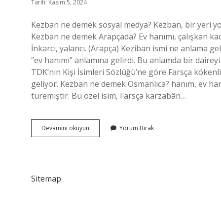
Tarih: Kasım 5, 2024
Kezban ne demek sosyal medya? Kezban, bir yeri yön
Kezban ne demek Arapçada? Ev hanımı, çalışkan kadı
İnkarcı, yalancı. (Arapça) Keziban ismi ne anlama ge
“ev hanımı” anlamına gelirdi. Bu anlamda bir dairey
TDK’nın Kişi İsimleri Sözlüğü’ne göre Farsça kökenl
geliyor. Kezban ne demek Osmanlıca? hanım, ev hanı
türemiştir. Bu özel isim, Farsça karzabân…
Köylü
Devamını okuyun
Yorum Bırak
Kezban
Ne
Demek
Sitemap