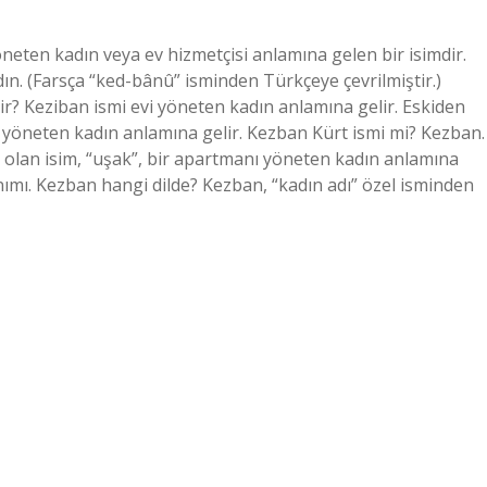
eten kadın veya ev hizmetçisi anlamına gelen bir isimdir.
n. (Farsça “ked-bânû” isminden Türkçeye çevrilmiştir.)
lir? Keziban ismi evi yöneten kadın anlamına gelir. Eskiden
i yöneten kadın anlamına gelir. Kezban Kürt ismi mi? Kezban.
i olan isim, “uşak”, bir apartmanı yöneten kadın anlamına
mı. Kezban hangi dilde? Kezban, “kadın adı” özel isminden