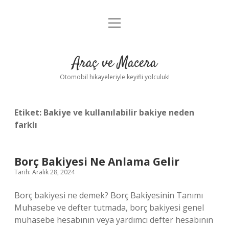
menüyü
Anasayfa
aç
Gizlilik Politikası
Araç ve Macera
Yasal Uyarı
Otomobil hikayeleriyle keyifli yolculuk!
Hakkımızda
Etiket:
Bakiye ve kullanılabilir bakiye neden
farklı
Borç Bakiyesi Ne Anlama Gelir
Tarih: Aralık 28, 2024
Borç bakiyesi ne demek? Borç Bakiyesinin Tanımı
Muhasebe ve defter tutmada, borç bakiyesi genel
muhasebe hesabının veya yardımcı defter hesabının