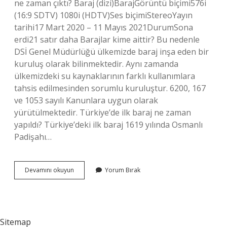
ne zaman çıktı? Baraj (dizi)BarajGörüntü biçimi576i
(16:9 SDTV) 1080i (HDTV)Ses biçimiStereoYayın
tarihi17 Mart 2020 – 11 Mayıs 2021DurumSona
erdi21 satır daha Barajlar kime aittir? Bu nedenle
DSİ Genel Müdürlüğü ülkemizde baraj inşa eden bir
kuruluş olarak bilinmektedir. Aynı zamanda
ülkemizdeki su kaynaklarının farklı kullanımlara
tahsis edilmesinden sorumlu kuruluştur. 6200, 167
ve 1053 sayılı Kanunlara uygun olarak
yürütülmektedir. Türkiye’de ilk baraj ne zaman
yapıldı? Türkiye’deki ilk baraj 1619 yılında Osmanlı
Padişahı…
Baraj
Devamını okuyun
Yorum Bırak
Kim
Bulmuş
Sitemap