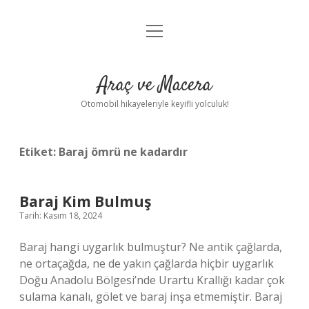
menüyü
Anasayfa
aç
Gizlilik Politikası
Araç ve Macera
Yasal Uyarı
Otomobil hikayeleriyle keyifli yolculuk!
Hakkımızda
Etiket:
Baraj ömrü ne kadardır
Baraj Kim Bulmuş
Tarih: Kasım 18, 2024
Baraj hangi uygarlık bulmuştur? Ne antik çağlarda,
ne ortaçağda, ne de yakın çağlarda hiçbir uygarlık
Doğu Anadolu Bölgesi’nde Urartu Krallığı kadar çok
sulama kanalı, gölet ve baraj inşa etmemiştir. Baraj