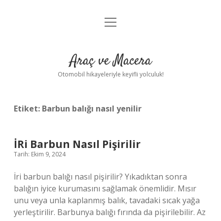
menüyü
Anasayfa
aç
Gizlilik Politikası
Araç ve Macera
Yasal Uyarı
Otomobil hikayeleriyle keyifli yolculuk!
Hakkımızda
Etiket:
Barbun balığı nasıl yenilir
İRi Barbun Nasıl Pişirilir
Tarih: Ekim 9, 2024
İri barbun balığı nasıl pişirilir? Yıkadıktan sonra
balığın iyice kurumasını sağlamak önemlidir. Mısır
unu veya unla kaplanmış balık, tavadaki sıcak yağa
yerleştirilir. Barbunya balığı fırında da pişirilebilir. Az