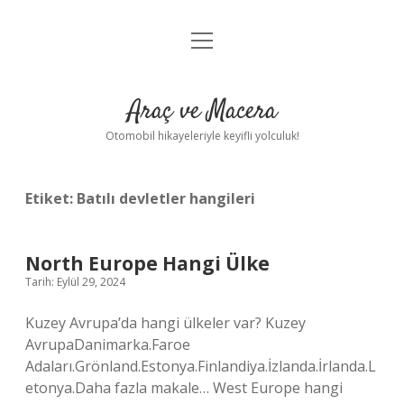
menüyü
Anasayfa
aç
Gizlilik Politikası
Araç ve Macera
Yasal Uyarı
Otomobil hikayeleriyle keyifli yolculuk!
Hakkımızda
Etiket:
Batılı devletler hangileri
North Europe Hangi Ülke
Tarih: Eylül 29, 2024
Kuzey Avrupa’da hangi ülkeler var? Kuzey
AvrupaDanimarka.Faroe
Adaları.Grönland.Estonya.Finlandiya.İzlanda.İrlanda.L
etonya.Daha fazla makale… West Europe hangi