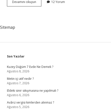
North
Devamını okuyun
12 Yorum
Europe
Hangi
Ülke
Sitemap
Sidebar
Son Yazılar
Kuzey Düğüm 7 Evde Ne Demek ?
Ağustos 8, 2026
Metin içi atıf nedir ?
Ağustos 7, 2026
Eldeki sinir sıkışmasına ne yapılmalı ?
Ağustos 6, 2026
Avârız vergisi kimlerden alınmaz ?
Ağustos 5, 2026