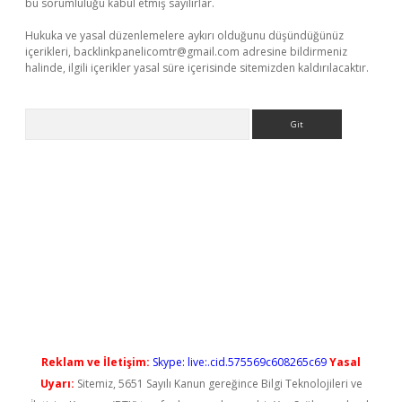
bu sorumluluğu kabul etmiş sayılırlar.
Hukuka ve yasal düzenlemelere aykırı olduğunu düşündüğünüz
içerikleri,
backlinkpanelicomtr@gmail.com
adresine bildirmeniz
halinde, ilgili içerikler yasal süre içerisinde sitemizden kaldırılacaktır.
Arama
ilbet casino
Reklam ve İletişim:
Skype: live:.cid.575569c608265c69
Yasal
Uyarı:
Sitemiz, 5651 Sayılı Kanun gereğince Bilgi Teknolojileri ve