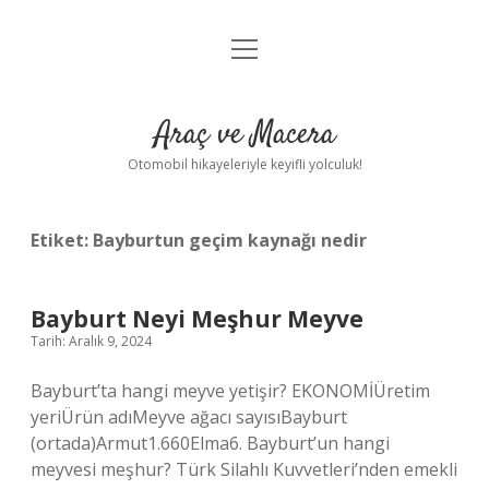
menüyü
Anasayfa
aç
Gizlilik Politikası
Araç ve Macera
Yasal Uyarı
Otomobil hikayeleriyle keyifli yolculuk!
Hakkımızda
Etiket:
Bayburtun geçim kaynağı nedir
Bayburt Neyi Meşhur Meyve
Tarih: Aralık 9, 2024
Bayburt’ta hangi meyve yetişir? EKONOMİÜretim
yeriÜrün adıMeyve ağacı sayısıBayburt
(ortada)Armut1.660Elma6. Bayburt’un hangi
meyvesi meşhur? Türk Silahlı Kuvvetleri’nden emekli