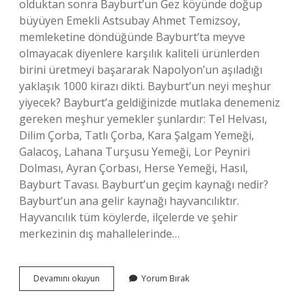
olduktan sonra Bayburt’un Gez köyünde doğup
büyüyen Emekli Astsubay Ahmet Temizsoy,
memleketine döndüğünde Bayburt’ta meyve
olmayacak diyenlere karşılık kaliteli ürünlerden
birini üretmeyi başararak Napolyon’un aşıladığı
yaklaşık 1000 kirazı dikti. Bayburt’un neyi meşhur
yiyecek? Bayburt’a geldiğinizde mutlaka denemeniz
gereken meşhur yemekler şunlardır: Tel Helvası,
Dilim Çorba, Tatlı Çorba, Kara Şalgam Yemeği,
Galacoş, Lahana Turşusu Yemeği, Lor Peyniri
Dolması, Ayran Çorbası, Herse Yemeği, Hasıl,
Bayburt Tavası. Bayburt’un geçim kaynağı nedir?
Bayburt’un ana gelir kaynağı hayvancılıktır.
Hayvancılık tüm köylerde, ilçelerde ve şehir
merkezinin dış mahallelerinde…
Bayburt
Devamını okuyun
Yorum Bırak
Neyi
Meşhur