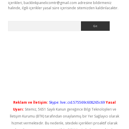
içerikleri,
backlinkpanelicomtr@gmail.com
adresine bildirmeniz
halinde, ilgili içerikler yasal süre içerisinde sitemizden kaldırılacaktır.
Arama
lbet casino
Reklam ve İletişim:
Skype: live:.cid.575569c608265c69
Yasal
Uyarı:
Sitemiz, 5651 Sayılı Kanun gereğince Bilgi Teknolojileri ve
İletişim Kurumu (BTK) tarafından onaylanmış bir Yer Sağlayıcı olarak
hizmet vermektedir. Bu nedenle, sitedeki içerikleri proaktif olarak