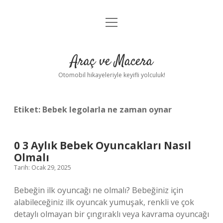
menüyü
Anasayfa
aç
Gizlilik Politikası
Araç ve Macera
Yasal Uyarı
Otomobil hikayeleriyle keyifli yolculuk!
Hakkımızda
Etiket:
Bebek legolarla ne zaman oynar
0 3 Aylık Bebek Oyuncakları Nasıl
Olmalı
Tarih: Ocak 29, 2025
Bebeğin ilk oyuncağı ne olmalı? Bebeğiniz için
alabileceğiniz ilk oyuncak yumuşak, renkli ve çok
detaylı olmayan bir çıngıraklı veya kavrama oyuncağı