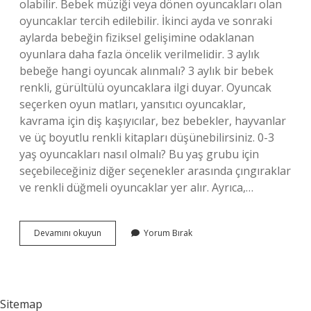
olabilir. Bebek müziği veya dönen oyuncakları olan
oyuncaklar tercih edilebilir. İkinci ayda ve sonraki
aylarda bebeğin fiziksel gelişimine odaklanan
oyunlara daha fazla öncelik verilmelidir. 3 aylık
bebeğe hangi oyuncak alınmalı? 3 aylık bir bebek
renkli, gürültülü oyuncaklara ilgi duyar. Oyuncak
seçerken oyun matları, yansıtıcı oyuncaklar,
kavrama için diş kaşıyıcılar, bez bebekler, hayvanlar
ve üç boyutlu renkli kitapları düşünebilirsiniz. 0-3
yaş oyuncakları nasıl olmalı? Bu yaş grubu için
seçebileceğiniz diğer seçenekler arasında çıngıraklar
ve renkli düğmeli oyuncaklar yer alır. Ayrıca,…
0
Devamını okuyun
Yorum Bırak
3
Aylık
Bebek
Oyuncakları
Nasıl
Sitemap
Olmalı