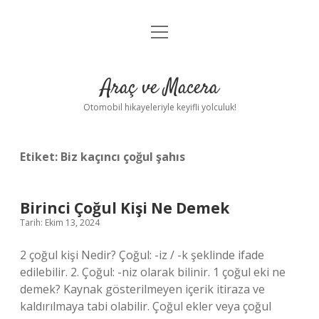
menüyü
Anasayfa
aç
Gizlilik Politikası
Araç ve Macera
Yasal Uyarı
Otomobil hikayeleriyle keyifli yolculuk!
Hakkımızda
Etiket:
Biz kaçıncı çoğul şahıs
Birinci Çoğul Kişi Ne Demek
Tarih: Ekim 13, 2024
2 çoğul kişi Nedir? Çoğul: -iz / -k şeklinde ifade
edilebilir. 2. Çoğul: -niz olarak bilinir. 1 çoğul eki ne
demek? Kaynak gösterilmeyen içerik itiraza ve
kaldırılmaya tabi olabilir. Çoğul ekler veya çoğul