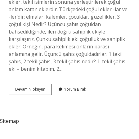
ekler, tekil isimlerin sonuna yerleştirilerek çoğul
anlam katan eklerdir. Türkçedeki çoğul ekler -lar ve
-ler’dir: elmalar, kalemler, çocuklar, güzellikler. 3
çoğul kişi Nedir? Üçüncü şahıs çoğuldan
bahsedildiğinde, ileri doğru sahiplik ekiyle
karşılaşırız. Çünkü sahiplik eki çoğulluk ve sahiplik
ekler. Örneğin, para kelimesi onların parası
anlamına gelir. Üçüncü şahıs çoğuldadırlar. 1 tekil
şahıs, 2 tekil şahıs, 3 tekil şahıs nedir? 1. tekil şahıs
eki – benim kitabım, 2.…
Birinci
Devamını okuyun
Yorum Bırak
Çoğul
Kişi
Ne
Demek
Sitemap