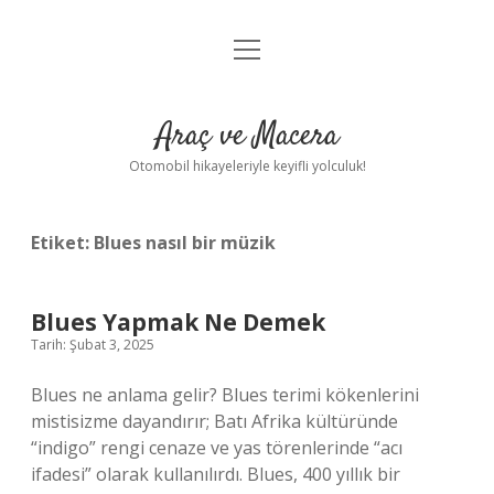
menüyü
Anasayfa
aç
Gizlilik Politikası
Araç ve Macera
Yasal Uyarı
Otomobil hikayeleriyle keyifli yolculuk!
Hakkımızda
Etiket:
Blues nasıl bir müzik
Blues Yapmak Ne Demek
Tarih: Şubat 3, 2025
Blues ne anlama gelir? Blues terimi kökenlerini
mistisizme dayandırır; Batı Afrika kültüründe
“indigo” rengi cenaze ve yas törenlerinde “acı
ifadesi” olarak kullanılırdı. Blues, 400 yıllık bir