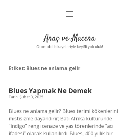
menüyü
Anasayfa
aç
Gizlilik Politikası
Araç ve Macera
Yasal Uyarı
Otomobil hikayeleriyle keyifli yolculuk!
Hakkımızda
Etiket:
Blues ne anlama gelir
Blues Yapmak Ne Demek
Tarih: Şubat 3, 2025
Blues ne anlama gelir? Blues terimi kökenlerini
mistisizme dayandırır; Batı Afrika kültüründe
“indigo” rengi cenaze ve yas törenlerinde “acı
ifadesi” olarak kullanılırdı. Blues, 400 yıllık bir