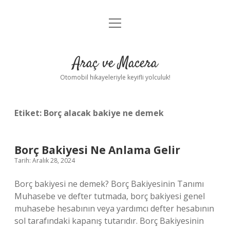
menüyü
Anasayfa
aç
Gizlilik Politikası
Araç ve Macera
Yasal Uyarı
Otomobil hikayeleriyle keyifli yolculuk!
Hakkımızda
Etiket:
Borç alacak bakiye ne demek
Borç Bakiyesi Ne Anlama Gelir
Tarih: Aralık 28, 2024
Borç bakiyesi ne demek? Borç Bakiyesinin Tanımı
Muhasebe ve defter tutmada, borç bakiyesi genel
muhasebe hesabının veya yardımcı defter hesabının
sol tarafındaki kapanış tutarıdır. Borç Bakiyesinin