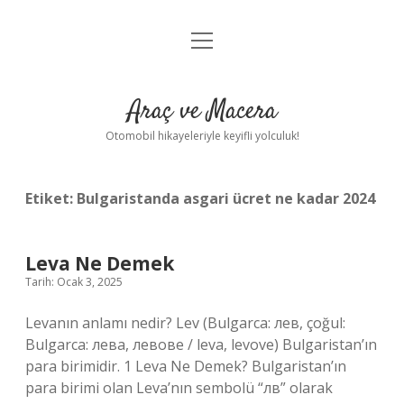
menüyü
Anasayfa
aç
Gizlilik Politikası
Araç ve Macera
Yasal Uyarı
Otomobil hikayeleriyle keyifli yolculuk!
Hakkımızda
Etiket:
Bulgaristanda asgari ücret ne kadar 2024
Leva Ne Demek
Tarih: Ocak 3, 2025
Levanın anlamı nedir? Lev (Bulgarca: лев, çoğul:
Bulgarca: лева, левове / leva, levove) Bulgaristan’ın
para birimidir. 1 Leva Ne Demek? Bulgaristan’ın
para birimi olan Leva’nın sembolü “лв” olarak