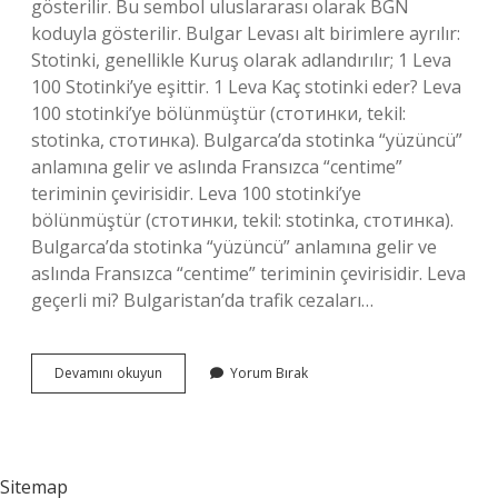
gösterilir. Bu sembol uluslararası olarak BGN
koduyla gösterilir. Bulgar Levası alt birimlere ayrılır:
Stotinki, genellikle Kuruş olarak adlandırılır; 1 Leva
100 Stotinki’ye eşittir. 1 Leva Kaç stotinki eder? Leva
100 stotinki’ye bölünmüştür (стотинки, tekil:
stotinka, стотинка). Bulgarca’da stotinka “yüzüncü”
anlamına gelir ve aslında Fransızca “centime”
teriminin çevirisidir. Leva 100 stotinki’ye
bölünmüştür (стотинки, tekil: stotinka, стотинка).
Bulgarca’da stotinka “yüzüncü” anlamına gelir ve
aslında Fransızca “centime” teriminin çevirisidir. Leva
geçerli mi? Bulgaristan’da trafik cezaları…
Leva
Devamını okuyun
Yorum Bırak
Ne
Demek
Sitemap