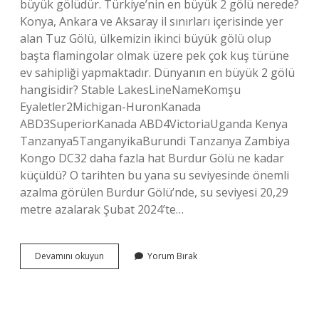
büyük gölüdür. Türkiye’nin en büyük 2 gölü nerede?
Konya, Ankara ve Aksaray il sınırları içerisinde yer
alan Tuz Gölü, ülkemizin ikinci büyük gölü olup
başta flamingolar olmak üzere pek çok kuş türüne
ev sahipliği yapmaktadır. Dünyanın en büyük 2 gölü
hangisidir? Stable LakesLineNameKomşu
Eyaletler2Michigan-HuronKanada
ABD3SuperiorKanada ABD4VictoriaUganda Kenya
Tanzanya5TanganyikaBurundi Tanzanya Zambiya
Kongo DC32 daha fazla hat Burdur Gölü ne kadar
küçüldü? O tarihten bu yana su seviyesinde önemli
azalma görülen Burdur Gölü’nde, su seviyesi 20,29
metre azalarak Şubat 2024’te…
Burdur
Devamını okuyun
Yorum Bırak
Gölü
Türkiyenin
Kaçıncı
Büyük