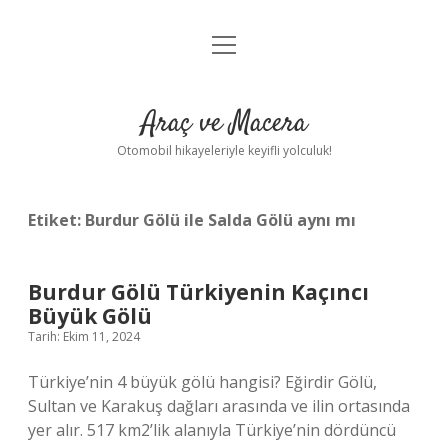
menüyü
Anasayfa
aç
Gizlilik Politikası
Araç ve Macera
Yasal Uyarı
Otomobil hikayeleriyle keyifli yolculuk!
Hakkımızda
Etiket:
Burdur Gölü ile Salda Gölü aynı mı
Burdur Gölü Türkiyenin Kaçıncı
Büyük Gölü
Tarih: Ekim 11, 2024
Türkiye’nin 4 büyük gölü hangisi? Eğirdir Gölü,
Sultan ve Karakuş dağları arasında ve ilin ortasında
yer alır. 517 km2’lik alanıyla Türkiye’nin dördüncü