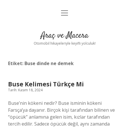
menüyü
Anasayfa
aç
Gizlilik Politikası
Araç ve Macera
Yasal Uyarı
Otomobil hikayeleriyle keyifli yolculuk!
Hakkımızda
Etiket:
Buse dinde ne demek
Buse Kelimesi Türkçe Mi
Tarih: Kasım 18, 2024
Buse’nin kökeni nedir? Buse isminin kökeni
Farsça’ya dayanır. Birçok kişi tarafından bilinen ve
“öpücük” anlamına gelen isim, kızlar tarafından
tercih edilir. Sadece öpücük değil, aynı zamanda