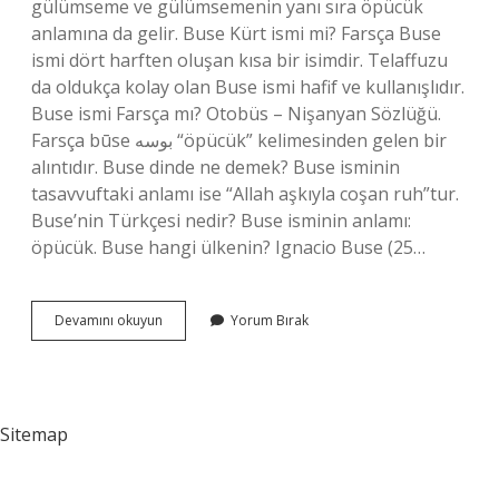
gülümseme ve gülümsemenin yanı sıra öpücük
anlamına da gelir. Buse Kürt ismi mi? Farsça Buse
ismi dört harften oluşan kısa bir isimdir. Telaffuzu
da oldukça kolay olan Buse ismi hafif ve kullanışlıdır.
Buse ismi Farsça mı? Otobüs – Nişanyan Sözlüğü.
Farsça būse بوسه “öpücük” kelimesinden gelen bir
alıntıdır. Buse dinde ne demek? Buse isminin
tasavvuftaki anlamı ise “Allah aşkıyla coşan ruh”tur.
Buse’nin Türkçesi nedir? Buse isminin anlamı:
öpücük. Buse hangi ülkenin? Ignacio Buse (25…
Buse
Devamını okuyun
Yorum Bırak
Kelimesi
Türkçe
Mi
Sitemap