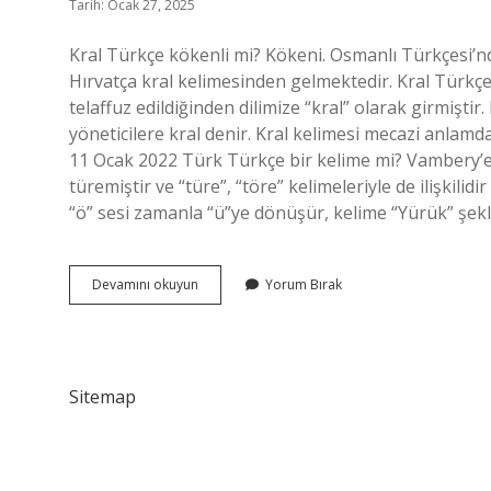
Tarih: Ocak 27, 2025
Kral Türkçe kökenli mi? Kökeni. Osmanlı Türkçesi’ndeki قرال‎ (kral) kelimesinden türemiştir, bu kelime
Hırvatça kral kelimesinden gelmektedir. Kral Türkçe 
telaffuz edildiğinden dilimize “kral” olarak girmiştir
yöneticilere kral denir. Kral kelimesi mecazi anlamda ü
11 Ocak 2022 Türk Türkçe bir kelime mi? Vambery’e
türemiştir ve “türe”, “töre” kelimeleriyle de ilişkilid
“ö” sesi zamanla “ü”ye dönüşür, kelime “Yürük” şekli
Kral
Devamını okuyun
Yorum Bırak
Türkçe
Bir
Kelime
Mi
Sitemap