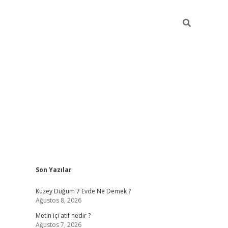
Sidebar
Son Yazılar
ilbet cas
Kuzey Düğüm 7 Evde Ne Demek ?
Ağustos 8, 2026
Metin içi atıf nedir ?
Ağustos 7, 2026