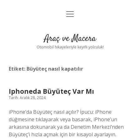
menüyü
Anasayfa
aç
Gizlilik Politikası
Araç ve Macera
Yasal Uyarı
Otomobil hikayeleriyle keyifli yolculuk!
Hakkımızda
Etiket:
Büyüteç nasıl kapatılır
Iphoneda Büyüteç Var Mı
Tarih: Aralık 28, 2024
iPhone’da Büyüteç nasıl açılır? İpucu: iPhone
düğmesine tıklayarak veya basarak, iPhone’un
arkasına dokunarak ya da Denetim Merkezi’nden
Büyüteç’i hızla açmak için bir kısayol ayarlayın.