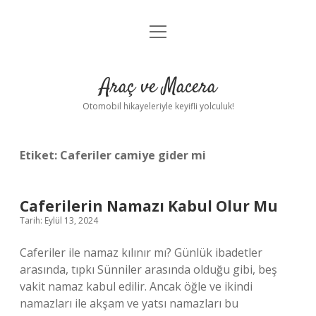
menüyü
Anasayfa
aç
Gizlilik Politikası
Araç ve Macera
Yasal Uyarı
Otomobil hikayeleriyle keyifli yolculuk!
Hakkımızda
Etiket:
Caferiler camiye gider mi
Caferilerin Namazı Kabul Olur Mu
Tarih: Eylül 13, 2024
Caferiler ile namaz kılınır mı? Günlük ibadetler
arasında, tıpkı Sünniler arasında olduğu gibi, beş
vakit namaz kabul edilir. Ancak öğle ve ikindi
namazları ile akşam ve yatsı namazları bu