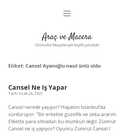
menüyü
Anasayfa
aç
Gizlilik Politikası
Araç ve Macera
Yasal Uyarı
Otomobil hikayeleriyle keyifli yolculuk!
Hakkımızda
Etiket:
Cansel Ayanoğlu nasıl ünlü oldu
Cansel Ne Iş Yapar
Tarih: Ocak 26, 2025
Cansel nerede yaşıyor? Hayatını İstanbul’da
sürdürüyor. “Bir erkekte güzellik ve zeka ararım.
Elbette para olmadan bu mümkün değil. Zümrüt
Cansel ne iş yapıyor? Oyuncu Zümrüt Cansel /