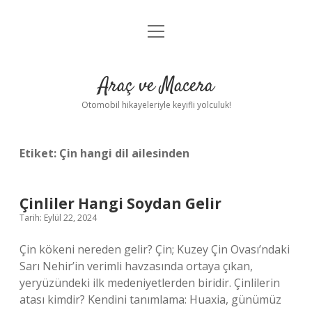
menüyü
Anasayfa
aç
Gizlilik Politikası
Araç ve Macera
Yasal Uyarı
Otomobil hikayeleriyle keyifli yolculuk!
Hakkımızda
Etiket:
Çin hangi dil ailesinden
Çinliler Hangi Soydan Gelir
Tarih: Eylül 22, 2024
Çin kökeni nereden gelir? Çin; Kuzey Çin Ovası’ndaki
Sarı Nehir’in verimli havzasında ortaya çıkan,
yeryüzündeki ilk medeniyetlerden biridir. Çinlilerin
atası kimdir? Kendini tanımlama: Huaxia, günümüz