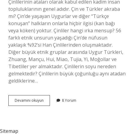
Çinlilerinin ataları olarak kabul edilen kadim insan
topluluklarının genel adıdır. Çin ve Türkler akraba
mı? Çin’de yaşayan Uygurlar ve diğer “Türkçe
konuşan” halkların onlarla hiçbir ilgisi (kan bağı
veya köken) yoktur. Çinliler hangi ırka mensup? 56
farklı etnik unsurun yaşadığı Çin’de nüfusun
yaklaşık %92’si Han Çinlilerinden oluşmaktadır.
Diğer büyük etnik gruplar arasında Uygur Türkleri,
Zhuang, Mançu, Hui, Miao, Tujia, Yi, Moğollar ve
Tibetliler yer almaktadır. Çinlilerin soyu nereden
gelmektedir? Çinlilerin büyük çoğunluğu aynı atadan
geldiklerine…
Çinliler
Devamını okuyun
8 Yorum
Hangi
Soydan
Gelir
Sitemap