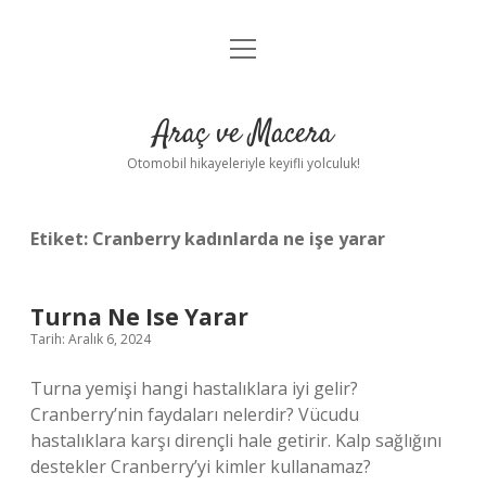
menüyü
Anasayfa
aç
Gizlilik Politikası
Araç ve Macera
Yasal Uyarı
Otomobil hikayeleriyle keyifli yolculuk!
Hakkımızda
Etiket:
Cranberry kadınlarda ne işe yarar
Turna Ne Ise Yarar
Tarih: Aralık 6, 2024
Turna yemişi hangi hastalıklara iyi gelir?
Cranberry’nin faydaları nelerdir? Vücudu
hastalıklara karşı dirençli hale getirir. Kalp sağlığını
destekler Cranberry’yi kimler kullanamaz?