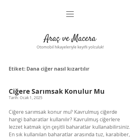
menüyü
Anasayfa
aç
Gizlilik Politikası
Araç ve Macera
Yasal Uyarı
Otomobil hikayeleriyle keyifli yolculuk!
Hakkımızda
Etiket:
Dana ciğer nasıl kızartılır
Ciğere Sarımsak Konulur Mu
Tarih: Ocak 1, 2025
Ciğere sarımsak konur mu? Kavrulmuş ciğerde
hangi baharatlar kullanılır? Kavrulmuş ciğerlere
lezzet katmak için çeşitli baharatlar kullanabilirsiniz.
En sık kullanılan baharatlar arasında tuz, karabiber,