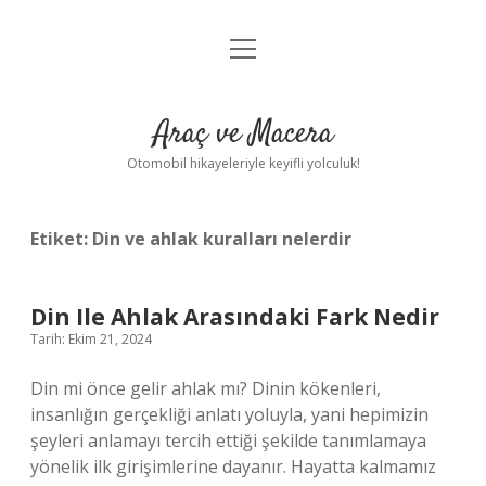
menüyü
Anasayfa
aç
Gizlilik Politikası
Araç ve Macera
Yasal Uyarı
Otomobil hikayeleriyle keyifli yolculuk!
Hakkımızda
Etiket:
Din ve ahlak kuralları nelerdir
Din Ile Ahlak Arasındaki Fark Nedir
Tarih: Ekim 21, 2024
Din mi önce gelir ahlak mı? Dinin kökenleri,
insanlığın gerçekliği anlatı yoluyla, yani hepimizin
şeyleri anlamayı tercih ettiği şekilde tanımlamaya
yönelik ilk girişimlerine dayanır. Hayatta kalmamız