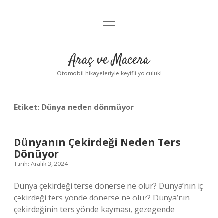
menüyü
Anasayfa
aç
Gizlilik Politikası
Araç ve Macera
Yasal Uyarı
Otomobil hikayeleriyle keyifli yolculuk!
Hakkımızda
Etiket:
Dünya neden dönmüyor
Dünyanın Çekirdeği Neden Ters
Dönüyor
Tarih: Aralık 3, 2024
Dünya çekirdeği terse dönerse ne olur? Dünya’nın iç
çekirdeği ters yönde dönerse ne olur? Dünya’nın
çekirdeğinin ters yönde kayması, gezegende