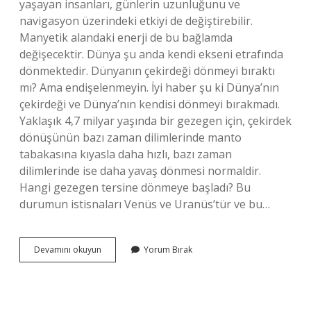
yaşayan insanları, günlerin uzunluğunu ve
navigasyon üzerindeki etkiyi de değiştirebilir.
Manyetik alandaki enerji de bu bağlamda
değişecektir. Dünya şu anda kendi ekseni etrafında
dönmektedir. Dünyanın çekirdeği dönmeyi bıraktı
mı? Ama endişelenmeyin. İyi haber şu ki Dünya’nın
çekirdeği ve Dünya’nın kendisi dönmeyi bırakmadı.
Yaklaşık 4,7 milyar yaşında bir gezegen için, çekirdek
dönüşünün bazı zaman dilimlerinde manto
tabakasına kıyasla daha hızlı, bazı zaman
dilimlerinde ise daha yavaş dönmesi normaldir.
Hangi gezegen tersine dönmeye başladı? Bu
durumun istisnaları Venüs ve Uranüs’tür ve bu…
Dünyanın
Devamını okuyun
Yorum Bırak
Çekirdeği
Neden
Ters
Dönüyor