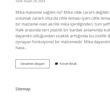
Tarih: Kasım 29, 2024
Mika malzeme sağlıklı mı? Mika cilde zararlı değildi
solumak zararlı olsa da ciltle teması (yani ciltle tem
bir malzeme olan akrilik mika içerdiğinden, tüm şeffaf
Halk arasında sert plastik bir bardak anlamında kulla
dayanıklı olduğundan sıcaklık arttığında bu özellik de
oynayan fonksiyonel bir malzemedir. Mika dayanıklı
hava…
Mika
Devamını okuyun
Yorum Bırak
Malzeme
Ne
Demek
Sitemap