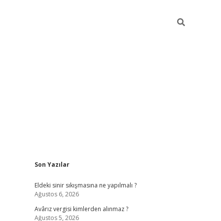
Sidebar
Son Yazılar
ilbet casi
Eldeki sinir sıkışmasına ne yapılmalı ?
Ağustos 6, 2026
Avârız vergisi kimlerden alınmaz ?
Ağustos 5, 2026