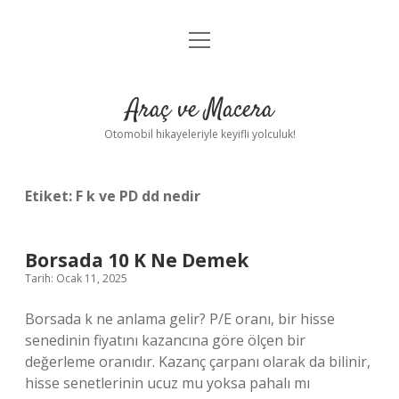
menüyü
Anasayfa
aç
Gizlilik Politikası
Araç ve Macera
Yasal Uyarı
Otomobil hikayeleriyle keyifli yolculuk!
Hakkımızda
Etiket:
F k ve PD dd nedir
Borsada 10 K Ne Demek
Tarih: Ocak 11, 2025
Borsada k ne anlama gelir? P/E oranı, bir hisse
senedinin fiyatını kazancına göre ölçen bir
değerleme oranıdır. Kazanç çarpanı olarak da bilinir,
hisse senetlerinin ucuz mu yoksa pahalı mı