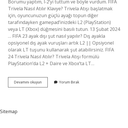
Borumu yaptım, l-2’yi tuttum ve böyle vurdum. FIFA
Trivela Nasıl Atılır Klavye? Trivela Atışı başlatmak
için, oyuncunuzun güçlü ayağı topun diğer
tarafındayken gamepad’inizdeki L2 (PlayStation)
veya LT (Xbox) düğmesini basılı tutun. 13 Şubat 2024
… FIFA 23 ayak dışı şut nasıl yapılır? Dış ayakla
opsiyonel dış ayak vuruşları artık L2 || Opsiyonel
olarak LT tuşunu kullanarak şut atabilirsiniz. FIFA
24 Trivela Nasıl Atılır? Trivela Atışı formülü
PlayStation’da L2 + Daire ve Xbox’ta LT…
Fifa
Devamını okuyun
Yorum Bırak
23
Trivela
Hangi
Tuşla
Yapılır
Sitemap