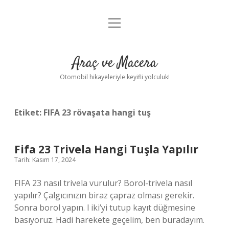
menüyü
Anasayfa
aç
Gizlilik Politikası
Araç ve Macera
Yasal Uyarı
Otomobil hikayeleriyle keyifli yolculuk!
Hakkımızda
Etiket:
FIFA 23 rövaşata hangi tuş
Fifa 23 Trivela Hangi Tuşla Yapılır
Tarih: Kasım 17, 2024
FIFA 23 nasıl trivela vurulur? Borol-trivela nasıl
yapılır? Çalgıcınızın biraz çapraz olması gerekir.
Sonra borol yapın. l iki’yi tutup kayıt düğmesine
basıyoruz. Hadi harekete geçelim, ben buradayım.