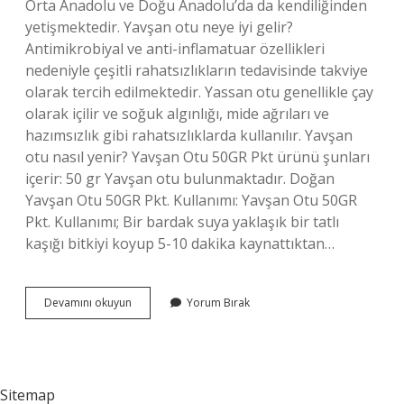
Orta Anadolu ve Doğu Anadolu’da da kendiliğinden
yetişmektedir. Yavşan otu neye iyi gelir?
Antimikrobiyal ve anti-inflamatuar özellikleri
nedeniyle çeşitli rahatsızlıkların tedavisinde takviye
olarak tercih edilmektedir. Yassan otu genellikle çay
olarak içilir ve soğuk algınlığı, mide ağrıları ve
hazımsızlık gibi rahatsızlıklarda kullanılır. Yavşan
otu nasıl yenir? Yavşan Otu 50GR Pkt ürünü şunları
içerir: 50 gr Yavşan otu bulunmaktadır. Doğan
Yavşan Otu 50GR Pkt. Kullanımı: Yavşan Otu 50GR
Pkt. Kullanımı; Bir bardak suya yaklaşık bir tatlı
kaşığı bitkiyi koyup 5-10 dakika kaynattıktan…
Yavşan
Devamını okuyun
Yorum Bırak
Otu
Hangi
Bölgede
Yetişir
Sitemap