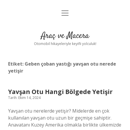
menüyü
Anasayfa
aç
Gizlilik Politikası
Araç ve Macera
Yasal Uyarı
Otomobil hikayeleriyle keyifli yolculuk!
Hakkımızda
Etiket:
Geben çoban yastığı yavşan otu nerede
yetişir
Yavşan Otu Hangi Bölgede Yetişir
Tarih: Ekim 14, 2024
Yavşan otu nerelerde yetişir? Midelerde en çok
kullanılan yavşan otu uzun bir geçmişe sahiptir.
Anavatanı Kuzey Amerika olmakla birlikte ülkemizde