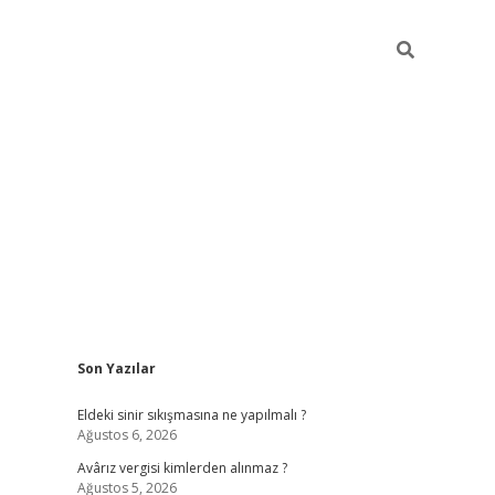
Sidebar
Son Yazılar
ilbet cas
Eldeki sinir sıkışmasına ne yapılmalı ?
Ağustos 6, 2026
Avârız vergisi kimlerden alınmaz ?
Ağustos 5, 2026