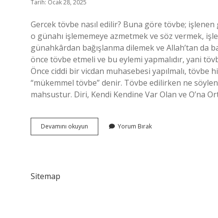
Tarih: Ocak 28, 2025
Gercek tövbe nasıl edilir? Buna göre tövbe; işlen
o günahı işlememeye azmetmek ve söz vermek, işle
günahkârdan bağışlanma dilemek ve Allah’tan da bağış
önce tövbe etmeli ve bu eylemi yapmalıdır, yani töv
Önce ciddi bir vicdan muhasebesi yapılmalı, tövbe 
“mükemmel tövbe” denir. Tövbe edilirken ne söylenir
mahsustur. Diri, Kendi Kendine Var Olan ve O’na Or
Yahudilikte
Devamını okuyun
Yorum Bırak
Tövbe
Nasıl
Edilir
Sitemap