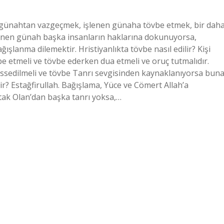
en günahtan vazgeçmek, işlenen günaha tövbe etmek, bir dah
nen günah başka insanların haklarına dokunuyorsa,
lanma dilemektir. Hristiyanlıkta tövbe nasıl edilir? Kişi
be etmeli ve tövbe ederken dua etmeli ve oruç tutmalıdır.
hissedilmeli ve tövbe Tanrı sevgisinden kaynaklanıyorsa bun
? Estağfirullah. Bağışlama, Yüce ve Cömert Allah’a
tak Olan’dan başka tanrı yoksa,…